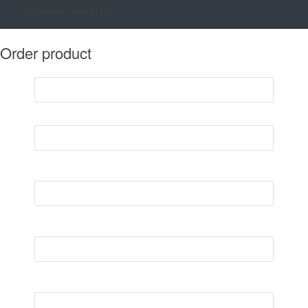
© Copyright - 2024. ELTIZ
Order product
Nmae*
E-mail*
Phone number*
Order*
Notes