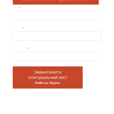
*
Iм'я
*
E-mail
*
Телефон
Завантажити
опитувальний лист
Файл не обрано