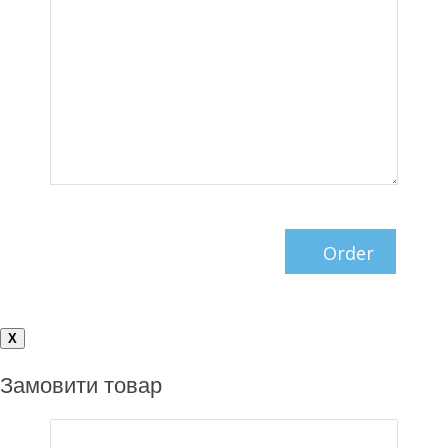
X
Замовити товар
Им`я*