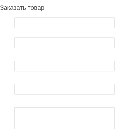
Заказать товар
Iмя*
E-mail*
Телефон*
Товар*
Примечания