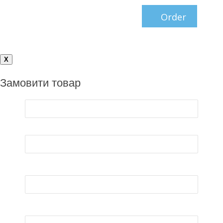
X
Замовити товар
Им`я*
E-mail*
Телефон*
Товар*