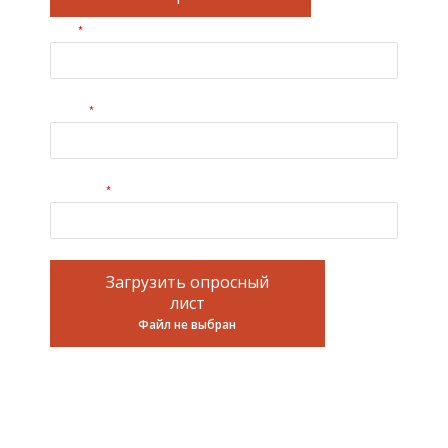
*
Имя
*
E-mail
*
Телефон
Загрузить опросный
лист
Файл не выбран