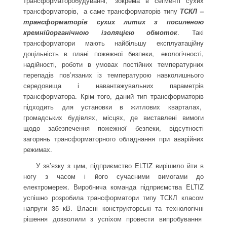
трансформаторобудуванні,
.
зокрема в сегменті сухих
трансформаторів,
.
а саме трансформаторів типу
ТСКЛ –
трансформаторів сухих литих з посиленою
кремнійорганічною ізоляцією обмоток
. Такі
трансформатори мають найбільшу експлуатаційну
доцільність в плані пожежної безпеки,
.
екологічності,
надійності, роботи в умовах постійних температурних
перепадів пов’язаних із температурою навколишнього
середовища і навантажувальних параметрів
трансформатора. Крім того, даний тип трансформаторів
підходить для установки в житлових кварталах,
.
громадських будівлях, місцях, де виставлені вимоги
щодо забезпечення пожежної безпеки, відсутності
загорянь трансформаторного обладнання при аварійних
режимах.
У зв’язку з цим, підприємство ELTIZ вирішило йти в
ногу з часом і його сучасними вимогами до
електромереж. Виробнича команда підприємства ELTIZ
успішно розробила трансформатори типу ТСКЛ класом
напруги 35 кВ. Власні конструкторські та технологічні
рішення дозволили з успіхом провести випробування
.