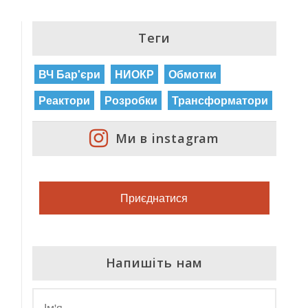
Теги
ВЧ Бар'єри
НИОКР
Обмотки
Реактори
Розробки
Трансформатори
Ми в instagram
Приєднатися
Напишiть нам