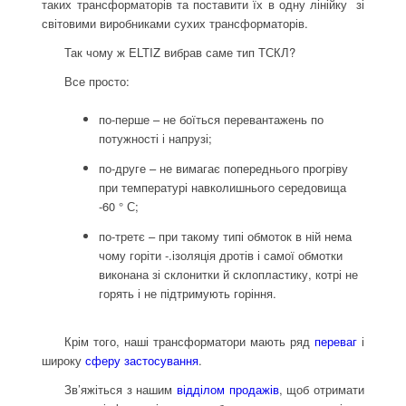
таких трансформаторів та поставити їх в одну лінійку
.
зі
світовими виробниками сухих трансформаторів.
Так чому ж ELTIZ вибрав саме тип ТСКЛ?
Все просто:
по-перше – не боїться перевантажень по
потужності і напрузі;
по-друге – не вимагає попереднього прогріву
при температурі навколишнього середовища
-60 ° С;
по-третє – при такому типі обмоток в ній нема
чому горіти -.ізоляція дротів і самої обмотки
виконана зі склонитки й склопластику, котрі не
горять і не підтримують горіння.
Крім того, наші трансформатори мають ряд
переваг
і
широку
сферу застосування
.
Зв’яжіться з нашим
відділом продажів
, щоб отримати