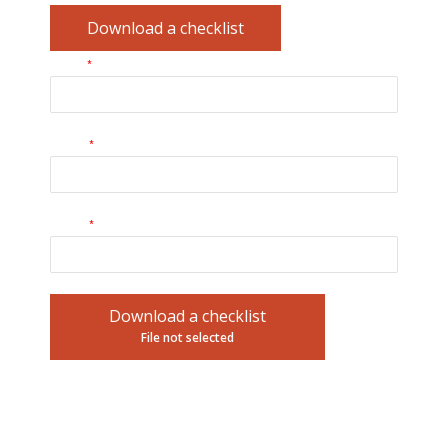
Download a checklist
*
Name
*
E-mail
*
Phone
Download a checklist
File not selected